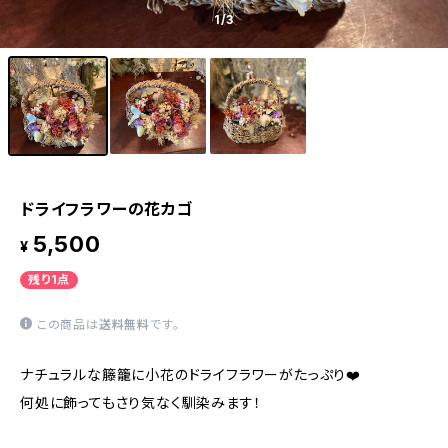
1
/3
ドライフラワーの花カゴ
5,500
¥
残り1点
この商品は
送料無料
です。
ナチュラルな籐籠に小花のドライフラワーがたっぷり❤️
何処に飾ってもさり気なく馴染みます！